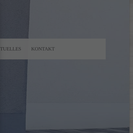
About us
Lorem ipsum dolor sit amet,
consectetuer adipiscing elit.
TUELLES
KONTAKT
Aenean commodo ligula eget dolor.
Aenean massa. Cum sociis natoque
penatibus et magnis dis parturient
montes, nascetur ridiculus mus. Donec
quam felis, ultricies nec.