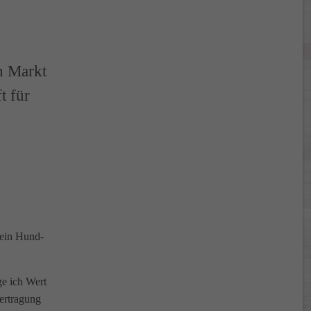
n Markt
t für
 ein Hund-
e ich Wert
bertragung