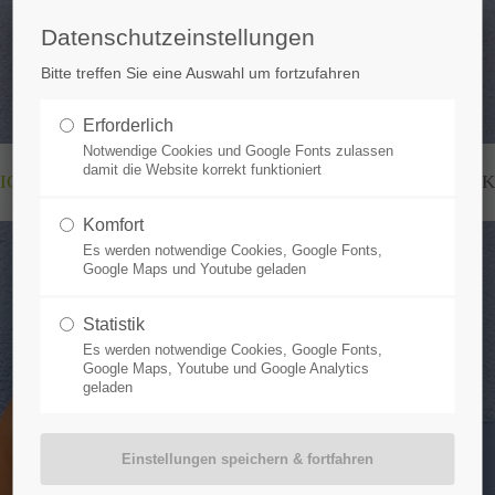
Datenschutzeinstellungen
ort
Get in touch
Bitte treffen Sie eine Auswahl um fortzufahren
sum dolor sit amet:
Cybersteel Inc.
Erforderlich
376-293 City Road, Suite 600
Notwendige Cookies und Google Fonts zulassen
damit die Website korrekt funktioniert
San Francisco, CA 94102
ICH
EINZELTRAINING
GRUPPENTRAINING
AK
4h
Komfort
Have any questions?
/ 365days
Es werden notwendige Cookies, Google Fonts,
+44 1234 567 890
Google Maps und Youtube geladen
Drop us a line
Statistik
info@yourdomain.com
Es werden notwendige Cookies, Google Fonts,
 support for our customers
Google Maps, Youtube und Google Analytics
geladen
ri 8:00am - 5:00pm
(GMT +1)