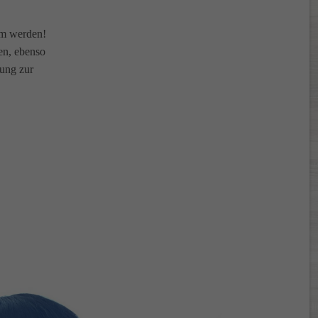
am werden!
en, ebenso
gung zur
OK!